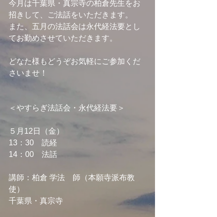
今月は千葉県・真宗寺の柏倉先生をお
招きして、ご法話をいただきます。
また、五月の法話会は永代経法要とし
てお勤めさせていただきます。
どなた様もどうぞお気軽にご参加くだ
さいませ！
＜やすらぎ法話会・永代経法要＞
５月12日（金）
13：30　読経
14：00　法話
講師：柏倉 学法　師（本願寺派布教
使）
千葉県・真宗寺