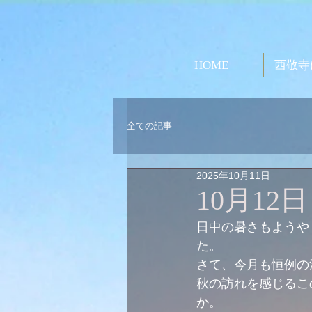
HOME
西敬寺
全ての記事
2025年10月11日
10月1
日中の暑さもようや
た。
さて、今月も恒例の
秋の訪れを感じるこ
か。