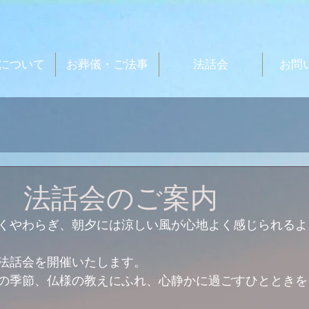
について
お葬儀・ご法事
法話会
お問
2日 法話会のご案内
くやわらぎ、朝夕には涼しい風が心地よく感じられるよ
法話会を開催いたします。
の季節、仏様の教えにふれ、心静かに過ごすひとときを