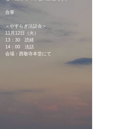
合掌
＜やすらぎ法話会＞
11月12日（火）
13：30　読経
14：00　法話
会場：西敬寺本堂にて