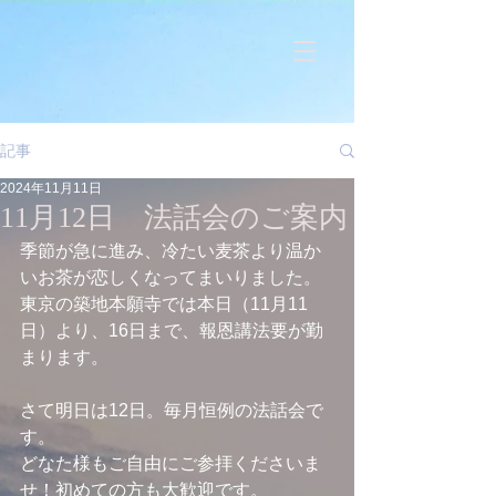
記事
2024年11月11日
11月12日 法話会のご案内
季節が急に進み、冷たい麦茶より温か
いお茶が恋しくなってまいりました。
東京の築地本願寺では本日（11月11
日）より、16日まで、報恩講法要が勤
まります。
さて明日は12日。毎月恒例の法話会で
す。
どなた様もご自由にご参拝くださいま
せ！初めての方も大歓迎です。