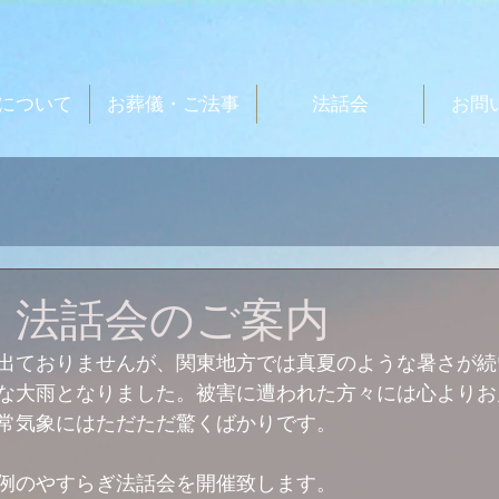
について
お葬儀・ご法事
法話会
お問
日 法話会のご案内
出ておりませんが、関東地方では真夏のような暑さが続
な大雨となりました。被害に遭われた方々には心よりお
常気象にはただただ驚くばかりです。
例のやすらぎ法話会を開催致します。