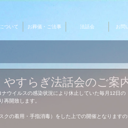
について
お葬儀・ご法事
法話会
お問
日 やすらぎ法話会のご案
ロナウイルスの感染状況により休止していた毎月12日の
り再開致します。
スクの着用・手指消毒）をした上での開催となりますの