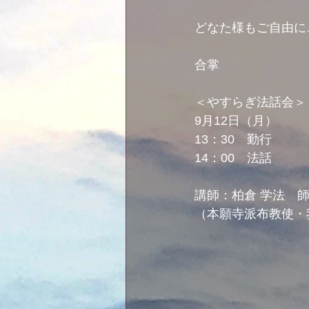
どなた様もご自由に
合掌
＜やすらぎ法話会＞
9月12日（月）
13：30　勤行
14：00　法話
講師：柏倉 学法　
（本願寺派布教使・